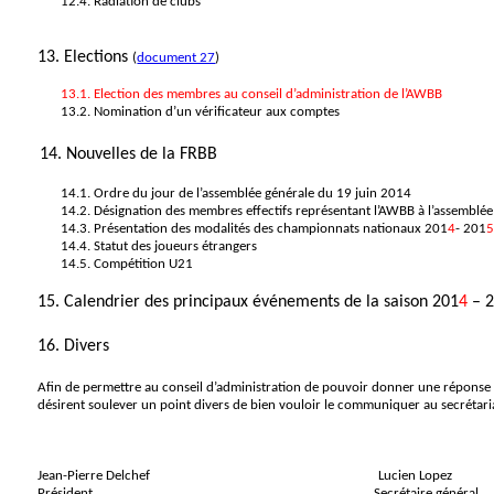
12.4. Radiation de clubs
13. Elections
(
document 27
)
13.1.
Election des membres au conseil d’administration de l’AWBB
13.2. Nomination d’un vérificateur aux comptes
14. Nouvelles de la FRBB
14.1. Ordre du jour de l’assemblée générale du 19 juin 2014
14.2. Désignation des membres effectifs représentant l’AWBB à l’assemblée
14.3. Présentation des modalités des championnats nationaux 201
4
- 201
14.4. Statut des joueurs étrangers
14.5. Compétition U21
15. Calendrier des principaux événements de la saison 201
4
– 
16. Divers
Afin de permettre au conseil d’administration de pouvoir donner une réponse s
désirent soulever un point divers de bien vouloir le communiquer au secrétar
Jean-Pierre Delchef
Lucien Lopez
Président
Secrétaire général