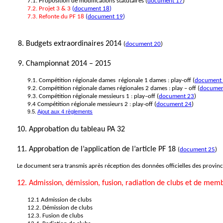
7.1. Proposition de modifications statutaires (
document 17
)
7.2. Projet 3 & 3
(
document
18
)
7.3. Refonte du PF 18
(
document 19
)
8. Budgets extraordinaires 2014
(
document 20
)
9. Championnat 2014 – 2015
9.1. Compétition régionale dames
régionale 1 dames : play-off (
document
9.2. Compétition régionale dames régionales 2 dames :
play
– off (
documen
9.3. Compétition régionale messieurs 1 : play–off (
document 23
)
9.4 Compétition régionale messieurs 2 : play-off (
document 24
)
9.5.
Ajout aux 4 règlements
10. Approbation du tableau PA 32
11. Approbation de l’application de l’article PF 18
(
document 25
)
Le document sera transmis après réception des données officielles des provinces
12. Admission, démission, fusion, radiation de clubs et de me
12.1 Admission de clubs
12.2. Démission de clubs
12.3. Fusion de clubs