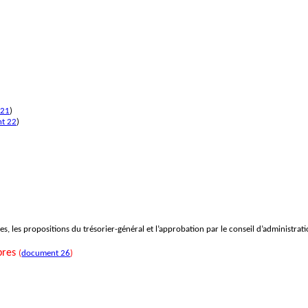
 21
)
t 22
)
, les propositions du trésorier-général et l’approbation par le conseil d’administrati
mbres
(
document 26
)