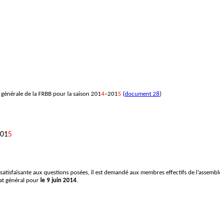
 générale de la FRBB pour la saison 201
4
–201
5
(
document 28
)
5
201
5
atisfaisante aux questions posées, il est demandé aux membres effectifs de l’assembl
iat général pour
le 9 juin 2014
.