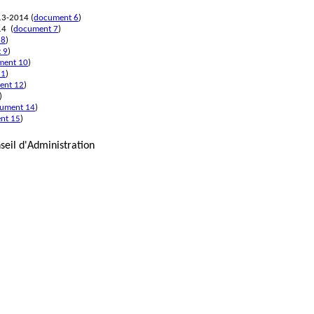
013-2014
(
document 6
)
14
(
document 7
)
 8
)
 9
)
ment 10
)
11
)
ent 12
)
)
ument 14
)
nt 15
)
seil d'Administration