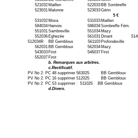
521032
Maillen
522033
BB Sombreffe
523031
Malonne
523033
Gérin
5 €
531032
Mosa
531033
Maillen
584034
Hamois
586034
Sombreffe Fém.
551031
Sambreville
551034
Mazy
552036
Eghezée
561031
Dinant
514
512034R
BB Gembloux
561103
Profondeville
562031
BB Gembloux
562034
Mazy
543033
First
546037
First
552037
First
b. Remarques aux arbitres.
c.Rectificatif.
PV No 2: PC 48 supprimer 563025
BB Gembloux
PV No 2: PC 16 supprimer 512025
BB Gembloux
PV No 2
PC 53 supprimer :
511025
BB Gembloux
d.Divers.