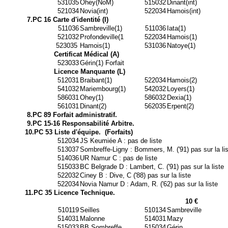
531035
Ohey(NoM)
515032
Dinant(int)
521034
Novia(int)
522034
Hamois(int)
7.PC 16 Carte d'identité (I)
511036
Sambreville(1)
511036
Iata(1)
521032
Profondeville(1
522034
Hamois(1)
523035
Hamois(1)
531036
Natoye(1)
Certificat Médical (A)
523033
Gérin(1) Forfait
Licence Manquante (L)
512031
Braibant(1)
522034
Hamois(2)
541032
Mariembourg(1)
542032
Loyers(1)
586031
Ohey(1)
586032
Dexia(1)
561031
Dinant(2)
562035
Erpent(2)
8.PC 89 Forfait administratif.
9.PC 15-16 Responsabilité Arbitre.
10.PC 53 Liste d'équipe.
(Forfaits)
512034
JS Keumiée A : pas de liste
513037
Sombreffe-Ligny : Bommers, M. ('91) pas sur la li
514036
UR Namur C : pas de liste
515033
BC Belgrade D : Lambert, C. ('91) pas sur la liste
522032
Ciney B : Dive, C ('88) pas sur la liste
522034
Novia Namur D : Adam, R. ('62) pas sur la liste
11.PC 35 Licence Technique.
10 €
510119
Seilles
510134
Sambreville
514031
Malonne
514031
Mazy
515033
BB Sombreffe
515034
Gérin