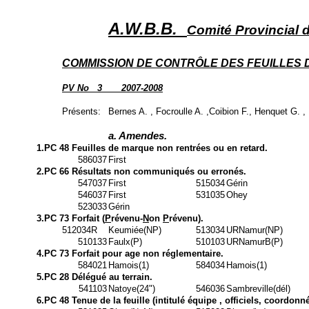
A.W.B.B.
Comité Provincial 
COMMISSION DE CONTRÔLE DES FEUILLES 
PV No
3
2007-2008
Présents:
Bernes A. , Focroulle A. ,Coibion F., Henquet G. 
a. Amendes.
1.PC 48 Feuilles de marque non rentrées ou en retard.
586037
First
2.PC 66 Résultats non communiqués ou erronés.
547037
First
515034
Gérin
546037
First
531035
Ohey
523033
Gérin
3.PC 73 Forfait (
P
révenu-
N
on
P
révenu).
512034R
Keumiée(NP)
513034
URNamur(NP)
510133
Faulx(P)
510103
URNamurB(P)
4.PC 73 Forfait pour age non réglementaire.
584021
Hamois(1)
584034
Hamois(1)
5.PC 28 Délégué au terrain.
541103
Natoye(24")
546036
Sambreville(dél)
6.PC 48 Tenue de la feuille (intitulé équipe , officiels, coordonn